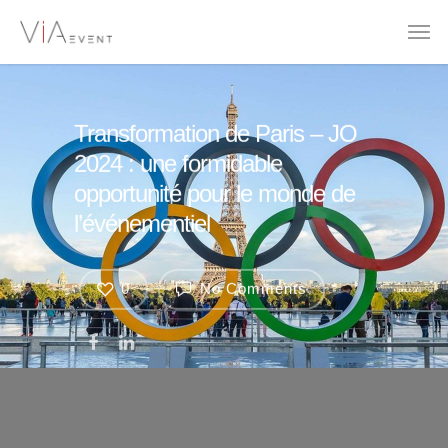
Transformation de Paris – JO
2024 : une formidable
opportunité pour le monde de
l’événementiel
0
No Comments