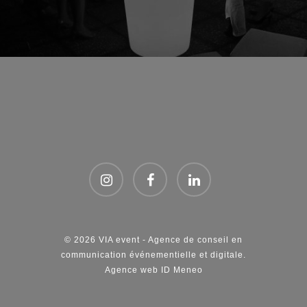
© 2026 VIA event - Agence de conseil en
communication événementielle et digitale.
Agence web ID Meneo