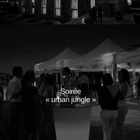
Soirée
« urban jungle »