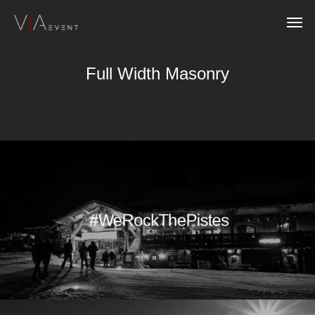
Full Width Masonry
#WeRockThePistes